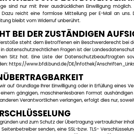
e sind nur mit Ihrer ausdrücklichen Einwilligung möglich. 
en. Dazu reicht eine formlose Mitteilung per E-Mail an uns
tung bleibt vom Widerruf unberührt.
T BEI DER ZUSTÄNDIGEN AUFS
 Verstöße steht dem Betroffenen ein Beschwerderecht bei 
 in datenschutzrechtlichen Fragen ist der Landesdatensch
en Sitz hat. Eine Liste der Datenschutzbeauftragten s
den:
https://www.bfdi.bund.de/DE/Infothek/Anschriften_Link
NÜBERTRAGBARKEIT
ir auf Grundlage Ihrer Einwilligung oder in Erfüllung eines V
n einem gängigen, maschinenlesbaren Format aushändigen z
nderen Verantwortlichen verlangen, erfolgt dies nur, sowei
VERSCHLÜSSELUNG
sgründen und zum Schutz der Übertragung vertraulicher Inhal
s Seitenbetreiber senden, eine SSL-bzw. TLS- Verschlüsselun